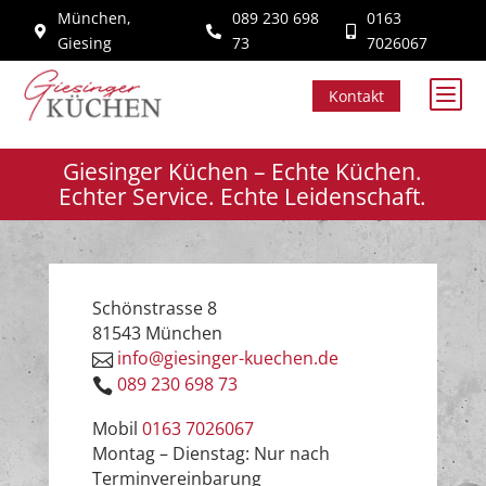
München,
089 230 698
0163



Giesing
73
7026067
b
Kontakt
Giesinger Küchen – Echte Küchen.
Echter Service. Echte Leidenschaft.
Schönstrasse 8
81543 München
info@giesinger-kuechen.de

089 230 698 73

Mobil
0163 7026067
Montag – Dienstag: Nur nach
Terminvereinbarung